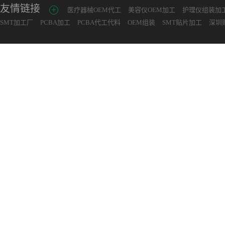
友情链接
医疗器械OEM代工
美容仪OEM加工
护理仪组装加
SMT加工厂
PCBA加工
PCBA代工代料
OEM组装
SMT贴片加工
深圳