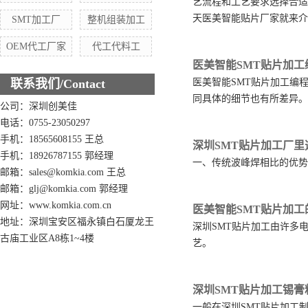
艺流程和工艺要求选择合适
天医美智能贴片厂家就来介
SMT加工厂
整机组装加工
OEM代工厂家
代工代料工
医美智能SMT贴片加
联系我们/Contact
医美智能SMT贴片加工编
同具体的细节也有所差异。
公司：深圳创美佳
电话：0755-23050297
手机：18565608155 王总
深圳SMT贴片加工厂
手机：18926787155 郭经理
一、传统波峰焊相比的优势
邮箱：sales@komkia.com 王总
邮箱：glj@komkia.com 郭经理
网址：www.komkia.com.cn
医美智能SMT贴片加
地址：深圳宝安区福永镇白石厦龙王
深圳SMT贴片加工由许多
古庙工业区A8栋1~4楼
艺。
深圳SMT贴片加工锡膏
一般在深圳SMT贴片加工制