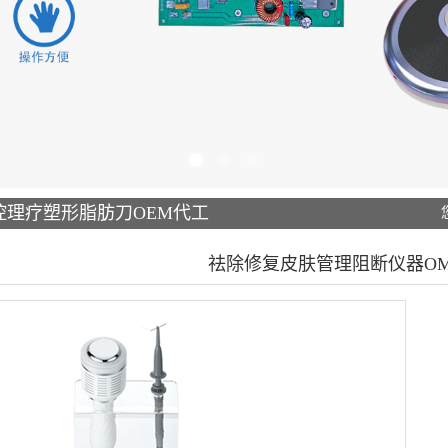
控理疗塑形脂肪刀OEM代工
祛除修复皮肤管理阻断仪器O