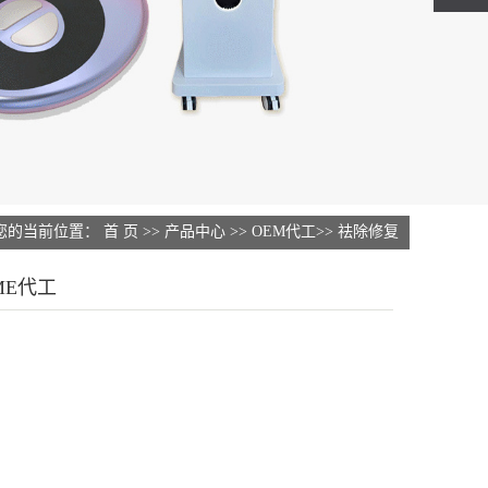
您的当前位置：
首 页
>>
产品中心
>>
OEM代工
>>
祛除修复
皮肤管理阻断仪器OME代工
ME代工