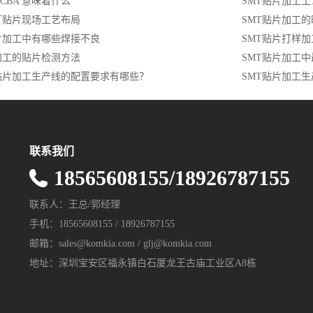
CBA 意味着什么
SMT贴片加工
厂贴片现场工艺布局
SMT贴片加工
片加工中有哪些焊接不良
SMT贴片打样
加工的贴片检测方法
SMT贴片加工
贴片加工生产线的配置要求有哪些？
SMT贴片加工
联系我们
18565608155/18926787155
联系人：王总/郭经理
手机：18565608155 / 18926787155
邮箱：sales@komkia.com / glj@komkia.com
地址：深圳宝安区福永镇白石厦龙王古庙工业区A8栋